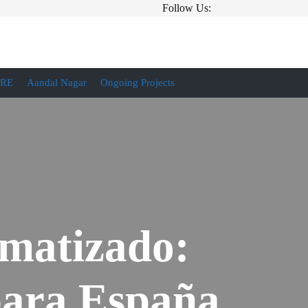
Follow Us:
IRE
Aandal Nagar
Ongoing Projects
omatizado:
para España