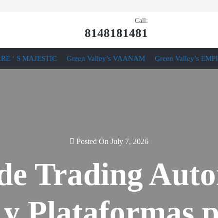
Call:
8148181481
RE ‘ S MAJESTIC
Green Valley’s VAANAM
Green Valley’s EMP
Posted On July 7, 2026
de Trading Aut
s y Plataformas 