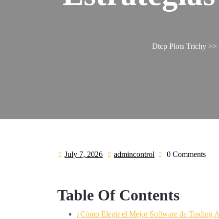
Dtcp Plots Trichy
>>
July 7, 2026
admincontrol
0 Comments
July
admincontrol
7,
2026
Table Of Contents
¿Cómo Elegir el Mejor Software de Trading 