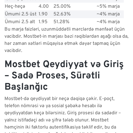
Heç-heçə
4.00
25.00%
~5% marja
Ümumi 2.5 üst
1.90
52.63%
~4% marja
Ümumi 2.5 alt
1.95
51.28%
~4% marja
Bu marja faizləri, uzunmüddətli mərclərdə mənfəət üçün
vacibdir. Mostbet-in marjası bəzi rəqiblərdən aşağı olsa da,
hər zaman xətləri müqayisə etmək dəyər tapmaq üçün
vacibdir.
Mostbet Qeydiyyat və Giriş
– Sadə Proses, Sürətli
Başlanğıc
Mostbet-də qeydiyyat bir neçə dəqiqə çəkir. E-poçt,
telefon nömrəsi və ya sosial şəbəkə hesabı ilə
qeydiyyatdan keçə bilərsiniz. Giriş prosesi də sadədir –
yalnız istifadəçi adı və şifrə tələb olunur. Mostbet
həmçinin iki faktorlu autentifikasiya təklif edir, bu da