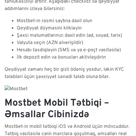
təhlükəsizliyi artırır. Aşağıdakı checklist ilə qeydiyyat
addımlarını izləyə bilərsiniz:
Mostbet-in rəsmi saytına daxil olun
Qeydiyyat düyməsini klikləyin
Şəxsi məlumatlarınızı daxil edin (ad, soyad, tarix)
Valyuta seçin (AZN əlverişlidir)
Hesabı təsdiqləyin (SMS və ya e-poçt vasitəsilə)
İlk depozit edin və bonusları aktivləşdirin
Qeydiyyat zamanı heç bir gizli ödəniş yoxdur, lakin KYC
tələbləri üçün şəxsiyyət sənədi tələb oluna bilər.
Mostbet Mobil Tətbiqi –
Əmsallar Cibinizdə
Mostbet-in mobil tətbiqi iOS və Android üçün mövcuddur.
Tətbiq vasitəsilə canlı mərclərə qoşulmaq, əmsalları real