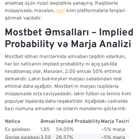
anlamaq üçün riyazi dəqiqliklə yanaşırıq. Rəqiblərlə
müqayisədə, məsələn,
1win
kimi platformalarla fərqləri
görmək vacibdir.
Mostbet Əmsalları – Implied
Probability və Marja Analizi
Mostbet idman mərclərində əmsalları təqdim edərkən,
hər bir nəticənin implied probability-ni açıq şəkildə
hesablamaq olar. Məsələn, 2.00 əmsalı 50% ehtimal
deməkdir. Lakin bukmeyker marjası səbəbindən real
ehtimal daha aşağıdır. Mostbet-in marjası rəqiblərlə
müqayisədə orta səviyyədədir, lakin futbol və tennis kimi
populyar liqalarda daha rəqabətlidir. Aşağıdakı cədvəldə
bəzi nümunə əmsalları və onların mənalarını göstəririk:
Nəticə
Əmsal
Implied Probability
Marja Təsiri
Ev qələbəsi
1.85
54.05%
~5% marja
Qonaq qələbəsi
3.50
28.57%
~5% marja