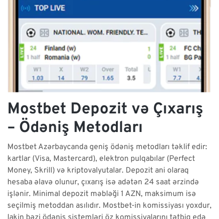
Mostbet Depozit və Çıxarış
– Ödəniş Metodları
Mostbet Azərbaycanda geniş ödəniş metodları təklif edir:
kartlar (Visa, Mastercard), elektron pulqabılar (Perfect
Money, Skrill) və kriptovalyutalar. Depozit ani olaraq
hesaba əlavə olunur, çıxarış isə adətən 24 saat ərzində
işlənir. Minimal depozit məbləği 1 AZN, maksimum isə
seçilmiş metoddan asılıdır. Mostbet-in komissiyası yoxdur,
lakin bəzi ödəniş sistemləri öz komissiyalarını tətbiq edə