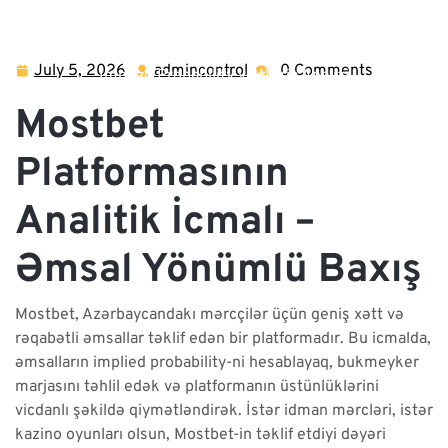
Dtcp Plots Trichy
>>
Uncategorized
>> Mostbet
Platformasının Analitik İcmalı – Mostbet Əmsalları –
July 5, 2026
admincontrol
0 Comments
July
admincontrol
Implied Probability və Marja Analizi
5,
Mostbet
2026
Platformasının
Analitik İcmalı –
Əmsal Yönümlü Baxış
Mostbet, Azərbaycandakı mərcçilər üçün geniş xətt və
rəqabətli əmsallar təklif edən bir platformadır. Bu icmalda,
əmsalların implied probability-ni hesablayaq, bukmeyker
marjasını təhlil edək və platformanın üstünlüklərini
vicdanlı şəkildə qiymətləndirək. İstər idman mərcləri, istər
kazino oyunları olsun, Mostbet-in təklif etdiyi dəyəri