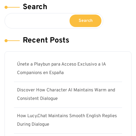
Search
Search
Recent Posts
Únete a Playbun para Acceso Exclusivo a IA
Companions en España
Discover How Character AI Maintains Warm and
Consistent Dialogue
How Lucy.Chat Maintains Smooth English Replies
During Dialogue