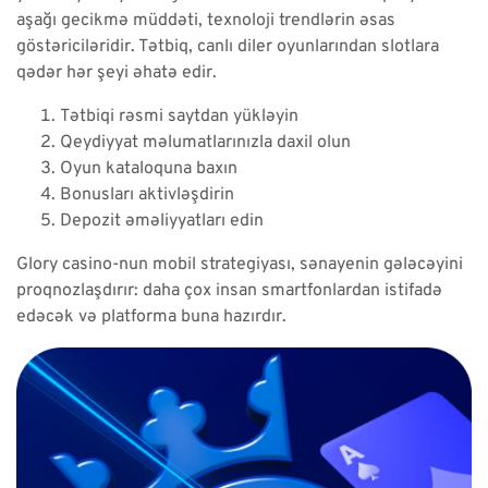
aşağı gecikmə müddəti, texnoloji trendlərin əsas
göstəriciləridir. Tətbiq, canlı diler oyunlarından slotlara
qədər hər şeyi əhatə edir.
Tətbiqi rəsmi saytdan yükləyin
Qeydiyyat məlumatlarınızla daxil olun
Oyun kataloquna baxın
Bonusları aktivləşdirin
Depozit əməliyyatları edin
Glory casino-nun mobil strategiyası, sənayenin gələcəyini
proqnozlaşdırır: daha çox insan smartfonlardan istifadə
edəcək və platforma buna hazırdır.