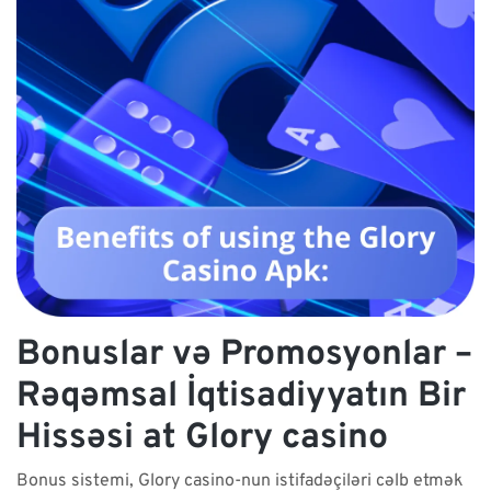
Bonuslar və Promosyonlar –
Rəqəmsal İqtisadiyyatın Bir
Hissəsi at Glory casino
Bonus sistemi, Glory casino-nun istifadəçiləri cəlb etmək