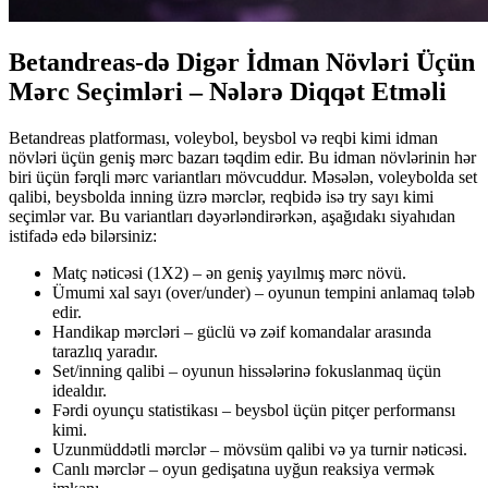
Betandreas-də Digər İdman Növləri Üçün
Mərc Seçimləri – Nələrə Diqqət Etməli
Betandreas platforması, voleybol, beysbol və reqbi kimi idman
növləri üçün geniş mərc bazarı təqdim edir. Bu idman növlərinin hər
biri üçün fərqli mərc variantları mövcuddur. Məsələn, voleybolda set
qalibi, beysbolda inning üzrə mərclər, reqbidə isə try sayı kimi
seçimlər var. Bu variantları dəyərləndirərkən, aşağıdakı siyahıdan
istifadə edə bilərsiniz:
Matç nəticəsi (1X2) – ən geniş yayılmış mərc növü.
Ümumi xal sayı (over/under) – oyunun tempini anlamaq tələb
edir.
Handikap mərcləri – güclü və zəif komandalar arasında
tarazlıq yaradır.
Set/inning qalibi – oyunun hissələrinə fokuslanmaq üçün
idealdır.
Fərdi oyunçu statistikası – beysbol üçün pitçer performansı
kimi.
Uzunmüddətli mərclər – mövsüm qalibi və ya turnir nəticəsi.
Canlı mərclər – oyun gedişatına uyğun reaksiya vermək