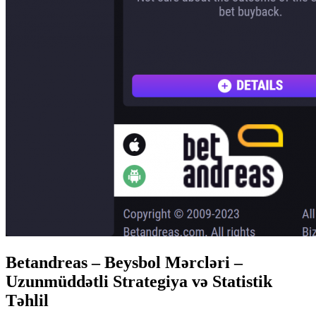
Betandreas – Beysbol Mərcləri –
Uzunmüddətli Strategiya və Statistik
Təhlil