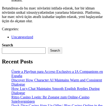
imkanı.
Betandreas-də bu mərc növlərini istifadə edərək, hər bir idman
növünün unikal xüsusiyyətlərindən yararlana bilərsiniz. Platforma,
hər mərc növü üçün ətraflı izahatlar təqdim edərək, yeni başlayanlar
üçün də əlçatan olur.
Categories:
Uncategorized
Search
Search
Recent Posts
Únete a Playbun para Acceso Exclusivo a IA Companions en
España
Discover How Character AI Maintains Warm and Consistent
Dialogue
How Lucy.Chat Maintains Smooth English Replies During
Dialogue
Ritzo Casino Login: Ihr Zugang zum Online-Casino
Spielvergnügen
Duck Dice Casino Sign Up Offer | Play Casino Online in the