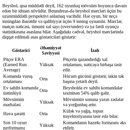
Beysbol, qısa müddətli deyil, 162 oyunluq mövsüm boyunca davam
edən bir idman növüdür. Betandreas-də beysbol mərcləri üçün bu
uzunmüddətli perspektivi anlamaq vacibdir. Hər oyun, bir neçə
inningdən ibarətdir və qalibiyyət üçün 9 inning oynanılır. Mərclər,
matçın nəticəsi, ümumi xal sayı (over/under) və ya fərdi oyunçu
statistikasına əsaslana bilər. Aşağıdakı cədvəl, beysbol mərclərində
diqqət edilməli əsas göstəriciləri göstərir:
Əhəmiyyət
Göstərici
İzah
Səviyyəsi
Pitçer ERA
Pitçerin qazandırdığı xal
(Earned Run
Yüksək
ortalaması, nəticəyə birbaşa təsir
Average)
edir.
Komanda vuruş
Hücum gücünü göstərir, lakin tək
Orta
ortalaması
başına yetərli deyil.
Ev sahibi komanda
Beysbolda ev sahibi komandalar
Orta
üstünlüyü
təxminən 54% qalib gəlir.
Mövsümün
Mövsümün sonuna yaxın zədələr
Yüksək
mərhələsi
və yorğunluq artır.
Külək və yağış, topun
Hava şəraiti
Orta
trayektoriyasına təsir edə bilər.
Son 10 oyun
Komandanın hazırkı formasını əks
Yüksək
performansı
etdirir.