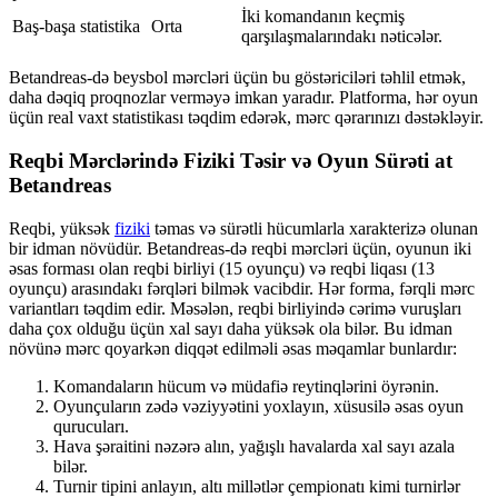
İki komandanın keçmiş
Baş-başa statistika
Orta
qarşılaşmalarındakı nəticələr.
Betandreas-də beysbol mərcləri üçün bu göstəriciləri təhlil etmək,
daha dəqiq proqnozlar verməyə imkan yaradır. Platforma, hər oyun
üçün real vaxt statistikası təqdim edərək, mərc qərarınızı dəstəkləyir.
Reqbi Mərclərində Fiziki Təsir və Oyun Sürəti at
Betandreas
Reqbi, yüksək
fiziki
təmas və sürətli hücumlarla xarakterizə olunan
bir idman növüdür. Betandreas-də reqbi mərcləri üçün, oyunun iki
əsas forması olan reqbi birliyi (15 oyunçu) və reqbi liqası (13
oyunçu) arasındakı fərqləri bilmək vacibdir. Hər forma, fərqli mərc
variantları təqdim edir. Məsələn, reqbi birliyində cərimə vuruşları
daha çox olduğu üçün xal sayı daha yüksək ola bilər. Bu idman
növünə mərc qoyarkən diqqət edilməli əsas məqamlar bunlardır:
Komandaların hücum və müdafiə reytinqlərini öyrənin.
Oyunçuların zədə vəziyyətini yoxlayın, xüsusilə əsas oyun
qurucuları.
Hava şəraitini nəzərə alın, yağışlı havalarda xal sayı azala
bilər.
Turnir tipini anlayın, altı millətlər çempionatı kimi turnirlər