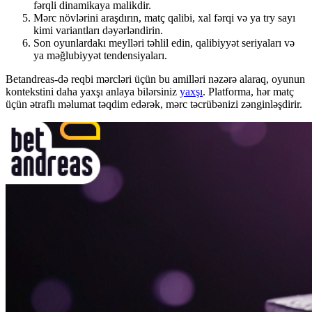
fərqli dinamikaya malikdir.
Mərc növlərini araşdırın, matç qalibi, xal fərqi və ya try sayı
kimi variantları dəyərləndirin.
Son oyunlardakı meylləri təhlil edin, qalibiyyət seriyaları və
ya məğlubiyyət tendensiyaları.
Betandreas-də reqbi mərcləri üçün bu amilləri nəzərə alaraq, oyunun
kontekstini daha yaxşı anlaya bilərsiniz
yaxşı
. Platforma, hər matç
üçün ətraflı məlumat təqdim edərək, mərc təcrübənizi zənginləşdirir.