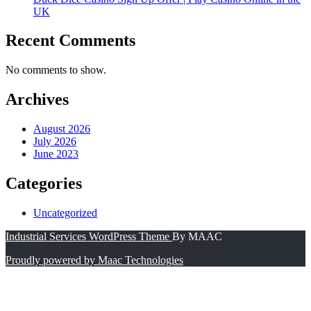
UK
Recent Comments
No comments to show.
Archives
August 2026
July 2026
June 2023
Categories
Uncategorized
Industrial Services WordPress Theme
By MAAC
Proudly powered by Maac Technologies