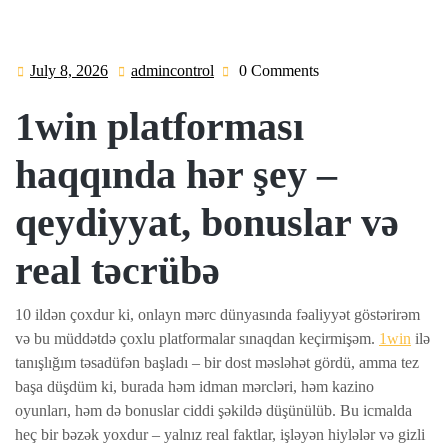
Dtcp Plots Trichy
>>
Uncategorized
>> 1win platforması
haqqında hər şey – 1win-ə qeydiyyat və giriş – sürətli və
problemsiz
July 8, 2026
admincontrol
0 Comments
July
admincontrol
8,
1win platforması
2026
haqqında hər şey –
qeydiyyat, bonuslar və
real təcrübə
10 ildən çoxdur ki, onlayn mərc dünyasında fəaliyyət göstərirəm
və bu müddətdə çoxlu platformalar sınaqdan keçirmişəm.
1win
ilə
tanışlığım təsadüfən başladı – bir dost məsləhət gördü, amma tez
başa düşdüm ki, burada həm idman mərcləri, həm kazino
oyunları, həm də bonuslar ciddi şəkildə düşünülüb. Bu icmalda
heç bir bəzək yoxdur – yalnız real faktlar, işləyən hiylələr və gizli