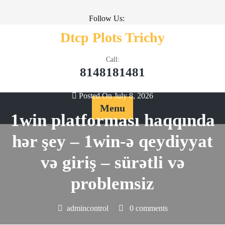
Skip
to
Follow Us:
content
Dtcp Plots Trichy
Call:
8148181481
Posted On July 8, 2026
Menu
1win platforması haqqında
hər şey – 1win-ə qeydiyyat
və giriş – sürətli və
problemsiz
admincontrol
0 comments