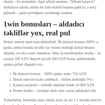
olunur – bu normaldır. Əgər şifrəni unutsan, “Şifrəni bərpa et”
funksiyası işləyir, amma bir dəfə mənim başıma gəldi ki, e-poçt
gəlmədi – spam qovluğunu yoxlamağı unutma.
1win bonusları – aldadıcı
təkliflər yox, real pul
Bonus sistemi məni təəccübləndirdi. İlk depozit bonusu 500% -ə
qədər, amma burada incəlik var: bonus məbləği dərhal hesaba
düşmür, əvvəlcə mərc etməlisən. Mən öz təcrübəmdən deyim – ən
yaxşısı 100 AZN depozit qoyub 500 AZN bonus götürməkdir,
amma şərtləri diqqətlə oxu.
İlk depozit bonusu – 500% qədər, maks 750 AZN
İdman mərcləri üçün cashback – itirilən məbləğin 5%-i
Kazino turnirləri – həftəlik mükafat fondu 10 000 AZN
Promo kodlar – vaxtaşırı aktiv olur, sosial şəbəkələri izlə
Xəbərdarlıq: bonusları mərc etmək üçün ən azı 1.5 əmsallı mərclər