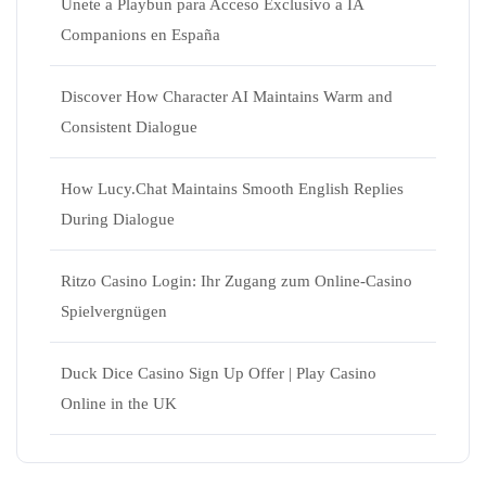
Únete a Playbun para Acceso Exclusivo a IA
Companions en España
Discover How Character AI Maintains Warm and
Consistent Dialogue
How Lucy.Chat Maintains Smooth English Replies
During Dialogue
Ritzo Casino Login: Ihr Zugang zum Online-Casino
Spielvergnügen
Duck Dice Casino Sign Up Offer | Play Casino
Online in the UK